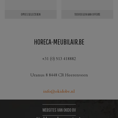
OPTIES SELECTEREN
TOEVOEGEN AAN OFFERTE
Dit
product
heeft
HORECA-MEUBILAIR.BE
meerdere
variaties.
Deze
+31 (0) 513 418882
optie
kan
Uranus 8 8448 CR Heerenveen
gekozen
worden
op
info@okidobv.nl
de
productpagina
WEBSITES VAN OKIDO BV