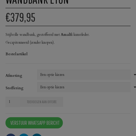
€379,95
Stijlvolle wandbank, gestoffeerd met
Amalfi
kunstleder.
Gecapitonneerd (zonder knopen).
Bestelartikel
Afmeting
Stoffering
Wandbank
TOEVOEGEN AAN OFFERTE
Eton
aantal
VERSTUUR WHATSAPP BERICHT