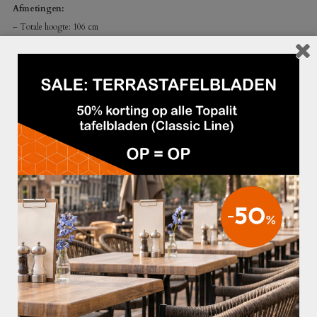
Afmetingen:
– Totale hoogte: 106 cm
– Zithoogte: 49 cm
– Totale diepte: 70 cm
GERELATEERDE PRODUCTEN
€39,95
€29,95
BARKRUK 204H LAAG ZWART
COMPACT TAFELBLAD NEW DELHI
405 TERRA