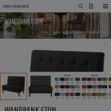
HORECA-MEUBILAIR.BE
WANDBANK ETON
Home
Indoor
Wandbanken
Wandbank Eton
WANDBANK ETON