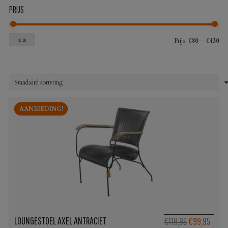
PRIJS
Min
Max
Prijs:
€80
—
€430
FILTER
prij
prij
AANBIEDING!
AANBIEDING!
LOUNGESTOEL AXEL ANTRACIET
Oorspronkel
Huidi
€119,95
€99,95