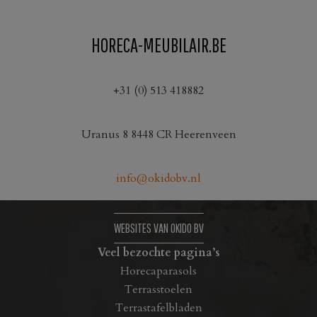
HORECA-MEUBILAIR.BE
+31 (0) 513 418882
Uranus 8 8448 CR Heerenveen
info@okidobv.nl
WEBSITES VAN OKIDO BV
Veel bezochte pagina’s
Horecaparasols
Terrasstoelen
Terrastafelbladen