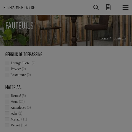
HORECA-MEUBILAIR.BE
FAUTEUILS
Home
Fauteuils
GEBRUIK OF TOEPASSING
Lounge/Hotel
(2)
Project
(2)
Restaurant
(2)
MATERIAAL
Bouclé
(5)
Hout
(26)
Kunstleder
(6)
leder
(2)
Metaal
(11)
Velvet
(13)