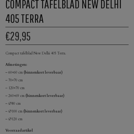
COMPACT TAFELBLAD NEW DELHI
405 TERRA
€29,95
Compact tafelblad New Delhi 405 Terra.
Afmetingen:
– 60×60 cm
(binnenkort leverbaar)
– 70×70 cm
– 120×70 cm
– 260×69 cm
(binnenkort leverbaar)
– Ø80 cm
– Ø100 cm
(binnenkort leverbaar)
– Ø120 cm
Voorraadartikel