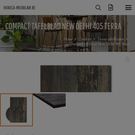
HORECA-MEUBILAIR.BE
COMPACT TAFELBLAD NEW DELHI 405 TERRA
Home
Outdoor
Terras tafelbladen
Compact tafelblad New Delhi 405 Terra