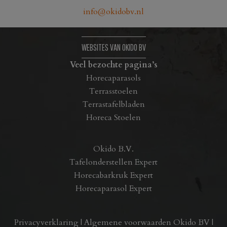
info@okidobv.nl
WEBSITES VAN OKIDO BV
Veel bezochte pagina’s
Horecaparasols
Terrasstoelen
Terrastafelbladen
Horeca Stoelen
Okido B.V.
Tafelonderstellen Expert
Horecabarkruk Expert
Horecaparasol Expert
Privacyverklaring
|
Algemene voorwaarden Okido BV
|