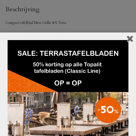
Beschrijving
Compact tafelblad New Delhi 405 Terra
– Compact plat blad van 12 mm dikte
– Hitte- en weersinvloedbestendig
– Gemakkelijk te reinigen
Maak jouw tafel compleet met één van onze
tafelonderstellen
.
GERELATEERDE PRODUCTEN