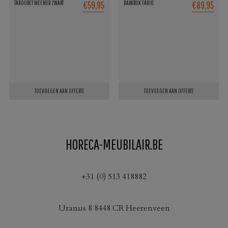
€59,95
€89,95
TABOURET WEENER ZWART
BARKRUK FABIO
gekozen
worden
op
de
productpagina
TOEVOEGEN AAN OFFERTE
TOEVOEGEN AAN OFFERTE
HORECA-MEUBILAIR.BE
+31 (0) 513 418882
Uranus 8 8448 CR Heerenveen