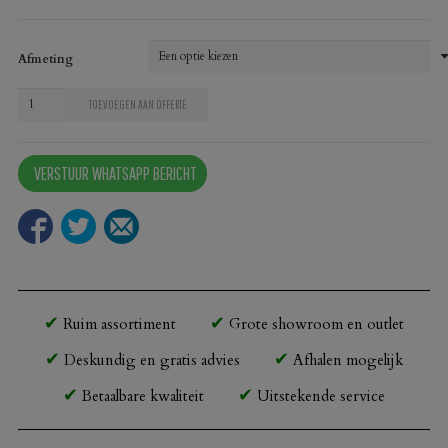
Afmeting
Compact
TOEVOEGEN AAN OFFERTE
tafelblad
New
VERSTUUR WHATSAPP BERICHT
Delhi
405
Terra
aantal
Ruim assortiment
Grote showroom en outlet
Deskundig en gratis advies
Afhalen mogelijk
Betaalbare kwaliteit
Uitstekende service