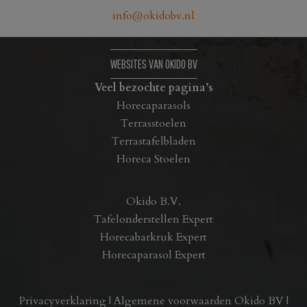
op
info@okidobv.nl
de
productpagina
WEBSITES VAN OKIDO BV
Veel bezochte pagina’s
Horecaparasols
Terrasstoelen
Terrastafelbladen
Horeca Stoelen
Okido B.V.
Tafelonderstellen Expert
Horecabarkruk Expert
Horecaparasol Expert
Privacyverklaring
|
Algemene voorwaarden Okido BV
|