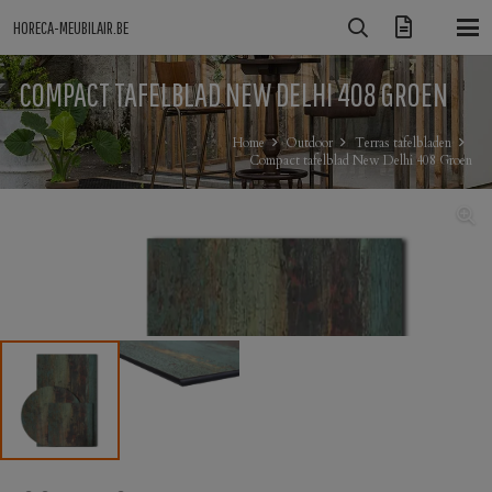
HORECA-MEUBILAIR.BE
COMPACT TAFELBLAD NEW DELHI 408 GROEN
Home
Outdoor
Terras tafelbladen
Compact tafelblad New Delhi 408 Groen