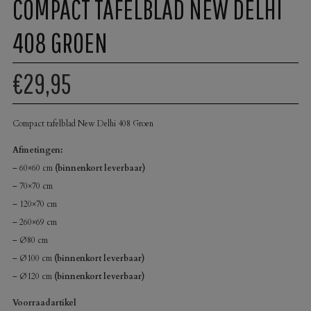
COMPACT TAFELBLAD NEW DELHI
408 GROEN
€29,95
Compact tafelblad New Delhi 408 Groen
Afmetingen:
– 60×60 cm
(binnenkort leverbaar)
– 70×70 cm
– 120×70 cm
– 260×69 cm
– Ø80 cm
– Ø100 cm
(binnenkort leverbaar)
– Ø120 cm
(binnenkort leverbaar)
Voorraadartikel