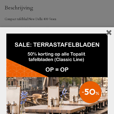
Beschrijving
Compact tafelblad New Delhi 408 Groen
– Compact plat blad van 12 mm dikte
– Hitte- en weersinvloedbestendig
– Gemakkelijk te reinigen
Maak jouw tafel compleet met één van onze
tafelonderstellen
.
GERELATEERDE PRODUCTEN