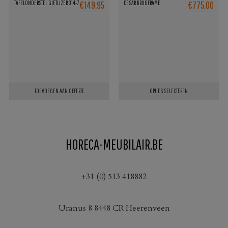
€149,95
€775,00
TAFELONDERSTEL GIETIJZER 314-7
CESAR BRUGFRAME
gekozen
worden
op
de
productpagina
TOEVOEGEN AAN OFFERTE
OPTIES SELECTEREN
Dit
product
heeft
HORECA-MEUBILAIR.BE
meerdere
variaties.
Deze
+31 (0) 513 418882
optie
kan
Uranus 8 8448 CR Heerenveen
gekozen
worden