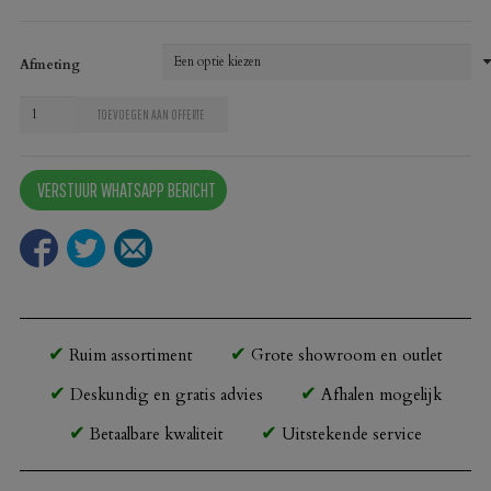
Afmeting
Compact
TOEVOEGEN AAN OFFERTE
tafelblad
New
VERSTUUR WHATSAPP BERICHT
Delhi
408
Groen
aantal
Ruim assortiment
Grote showroom en outlet
Deskundig en gratis advies
Afhalen mogelijk
Betaalbare kwaliteit
Uitstekende service