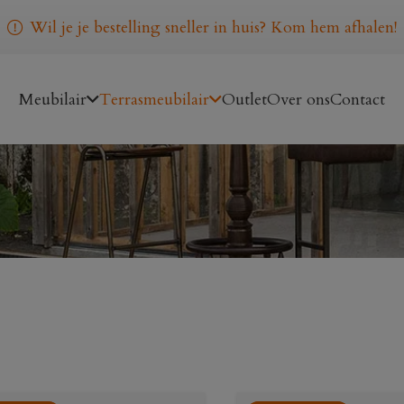
Wil je je bestelling sneller in huis? Kom hem afhalen!
Meubilair
Terrasmeubilair
Outlet
Over ons
Contact