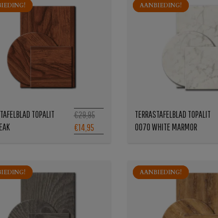
IEDING!
IEDING!
AANBIEDING!
AANBIEDING!
TAFELBLAD TOPALIT
TERRASTAFELBLAD TOPALIT
€29,95
EAK
0070 WHITE MARMOR
€14,95
IEDING!
IEDING!
AANBIEDING!
AANBIEDING!