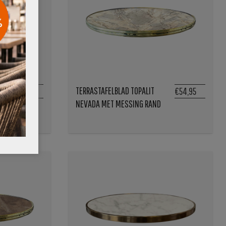
TERRASTAFELBLAD TOPALIT
€54,95
€54,95
NEVADA MET MESSING RAND