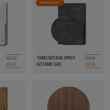
AANBIEDING!
AANBIEDING!
TERRASTAFELBLAD TOPALIT
€32,50
€29,95
0231 DARK SLATE
€16,25
€14,95