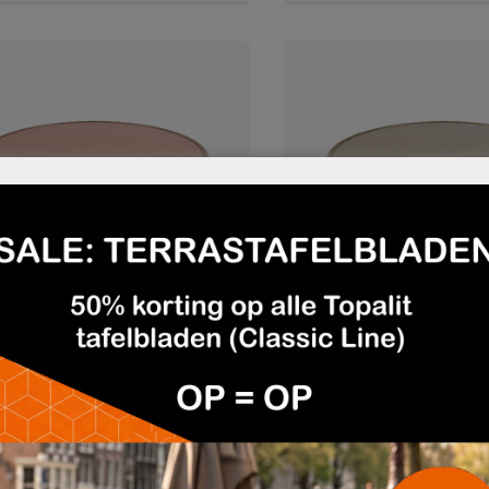
TAFELBLAD ROZE MET
TERRASTAFELBLAD TAUPE ME
€79,95
NG RAND
MESSING RAND