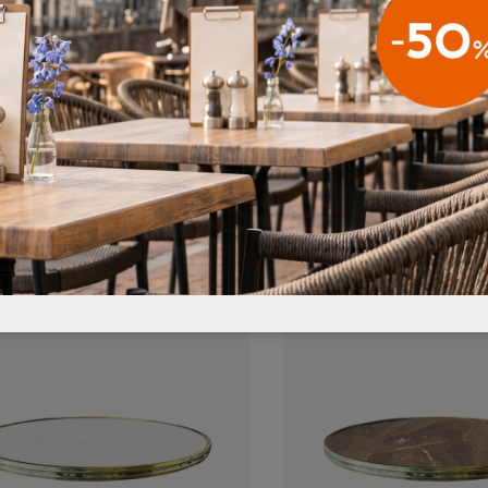
TAFELBLAD TOPALIT
TERRASTAFELBLAD TOPALIT
€54,95
 MET MESSING RAND
BLACK MARMOR MET
MESSING RAND