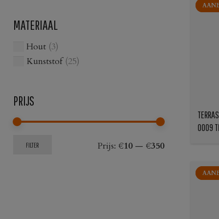
AANB
AANB
MATERIAAL
Hout
(3)
Kunststof
(25)
PRIJS
TERRAS
0009 T
Min.
Max.
Prijs:
€10
—
€350
FILTER
prijs
prijs
AANB
AANB