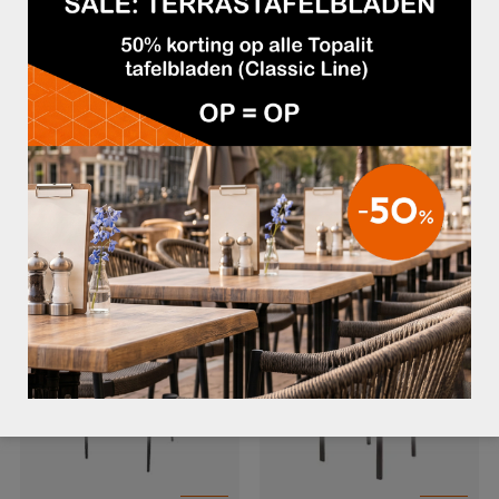
110×70 cm
120×80 cm
140×80 cm
Topcross: 30×30 cm
Hoogte: 72 cm
Kijk ook bij onze
Melamine tafelbladen
!
GERELATEERDE PRODUCTEN