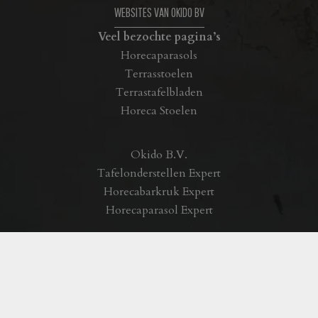
WEBSITES VAN OKIDO BV
Veel bezochte pagina’s
Horecaparasols
Terrasstoelen
Terrastafelbladen
Horeca Stoelen
Okido B.V.
Tafelonderstellen Expert
Horecabarkruk Expert
Horecaparasol Expert
Privacyverklaring
|
Algemene voorwaarden Okido BV
|
Realisatie:
byteffekt
Copyright © 2020 Okido BV – Alle rechten