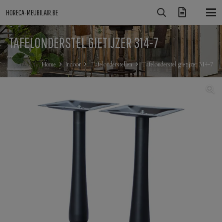
HORECA-MEUBILAIR.BE
TAFELONDERSTEL GIETIJZER 314-7
Home
Indoor
Tafelonderstellen
Tafelonderstel gietijzer 314-7