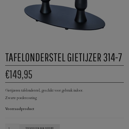
TAFELONDERSTEL GIETIJZER 314-7
€149,95
Gietijzeren tafelonderstel, geschikt voor gebruik indoor.
Zwarte poedercoating
Voorraadproduct
Tafelonderstel
TOEVOEGEN AAN OFFERTE