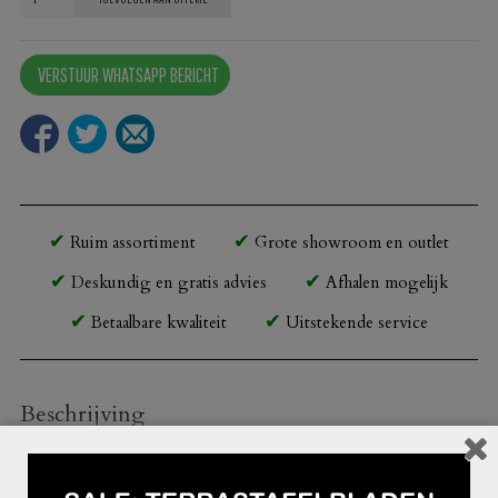
gietijzer
314-
VERSTUUR WHATSAPP BERICHT
7
aantal
Ruim assortiment
Grote showroom en outlet
Deskundig en gratis advies
Afhalen mogelijk
Betaalbare kwaliteit
Uitstekende service
Beschrijving
Geschikt voor tafelbladen in de grootte: