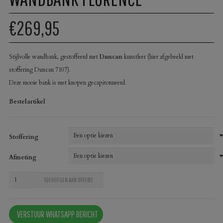
€269,95
Stijlvolle wandbank, gestoffeerd met
Duncan
kunstleer (hier afgebeeld met
stoffering Duncan 7107).
Deze mooie bank is met knopen gecapitonneerd.
Bestelartikel
Stoffering
Afmeting
Wandbank
TOEVOEGEN AAN OFFERTE
Florence
aantal
VERSTUUR WHATSAPP BERICHT