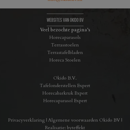
de
productpagina
WEBSITES VAN OKIDO BV
Veel bezochte pagina’s
Horecaparasols
Terrasstoelen
Terrastafelbladen
Horeca Stoelen
Okido B.V.
Tafelonderstellen Expert
Horecabarkruk Expert
Horecaparasol Expert
Privacyverklaring
|
Algemene voorwaarden Okido BV
|
Realisatie:
byteffekt