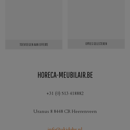
OPTIES SELECTEREN
TOEVOEGEN AAN OFFERTE
Dit
product
heeft
HORECA-MEUBILAIR.BE
meerdere
variaties.
Deze
+31 (0) 513 418882
optie
kan
Uranus 8 8448 CR Heerenveen
gekozen
worden
op
info@okidobv.nl