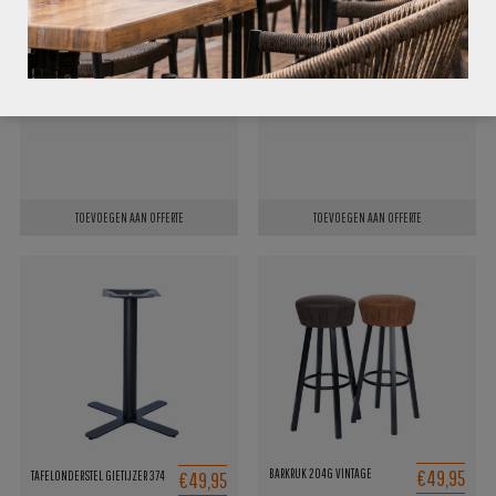
€89,95
€89,95
BARKRUK TEDDY BRUIN
BARKRUK OCEAN KOFFIE
TOEVOEGEN AAN OFFERTE
TOEVOEGEN AAN OFFERTE
€49,95
BARKRUK 204G VINTAGE
€49,95
TAFELONDERSTEL GIETIJZER 374