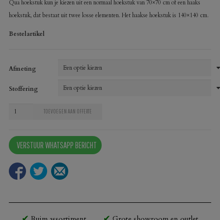
Qua hoekstuk kun je kiezen uit een normaal hoekstuk van 70×70 cm of een haaks
hoekstuk, dat bestaat uit twee losse elementen. Het haakse hoekstuk is 140×140 cm.
Bestelartikel
Afmeting
Stoffering
Loungebank
TOEVOEGEN AAN OFFERTE
Torino
velvet
VERSTUUR WHATSAPP BERICHT
op
poten
aantal
Ruim assortiment
Grote showroom en outlet