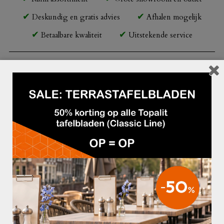
Deskundig en gratis advies
Afhalen mogelijk
Betaalbare kwaliteit
Uitstekende service
Beschrijving
Frame:
– Poten (wengé beukenhout)
Stoffering:
– Amsterdam velvet (o
p aanvraag leverbaar in andere stofferingen)
Afmetingen:
– Totale hoogte: 87 cm
– Zithoogte: 50 cm
– Zitdiepte: 50 cm
– Totale diepte: 72 cm