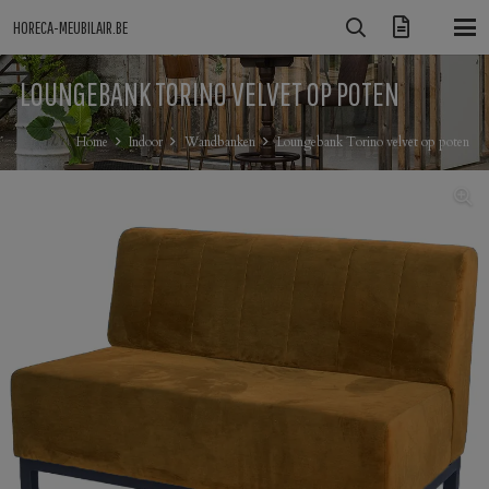
HORECA-MEUBILAIR.BE
LOUNGEBANK TORINO VELVET OP POTEN
Home
Indoor
Wandbanken
Loungebank Torino velvet op poten