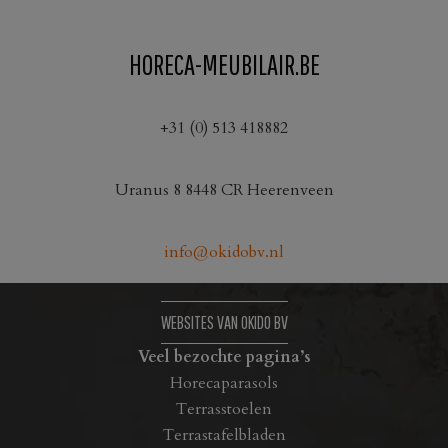
product
heeft
HORECA-MEUBILAIR.BE
meerdere
variaties.
Deze
+31 (0) 513 418882
optie
kan
Uranus 8 8448 CR Heerenveen
gekozen
worden
op
info@okidobv.nl
de
productpagina
WEBSITES VAN OKIDO BV
Veel bezochte pagina’s
Horecaparasols
Terrasstoelen
Terrastafelbladen