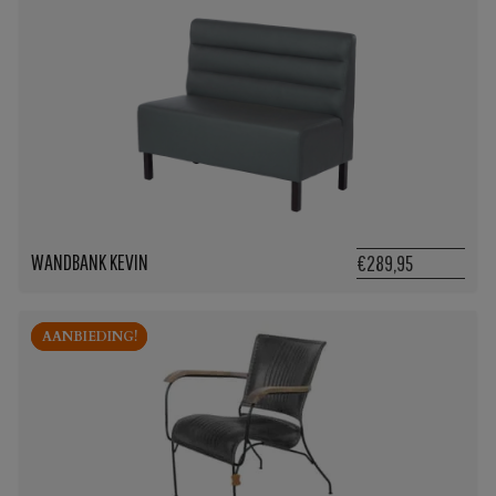
WANDBANK KEVIN
€289,95
AANBIEDING!
AANBIEDING!