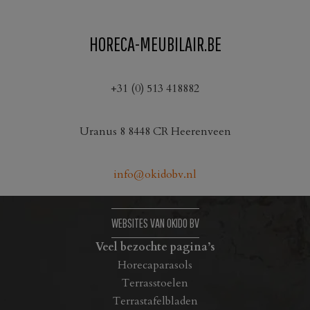
HORECA-MEUBILAIR.BE
+31 (0) 513 418882
Uranus 8 8448 CR Heerenveen
info@okidobv.nl
WEBSITES VAN OKIDO BV
Veel bezochte pagina’s
Horecaparasols
Terrasstoelen
Terrastafelbladen