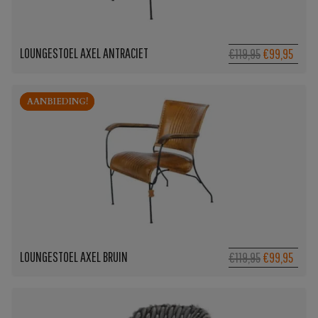
LOUNGESTOEL AXEL ANTRACIET
Oorspronkel
Huidi
€119,95
€99,95
prijs
prijs
was:
is:
AANBIEDING!
AANBIEDING!
€119,95.
€99,9
LOUNGESTOEL AXEL BRUIN
Oorspronkel
Huidi
€119,95
€99,95
prijs
prijs
was:
is:
€119,95.
€99,9