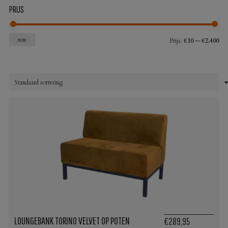
PRIJS
Min
Max
Prijs:
€10
—
€2.400
FILTER
prij
prij
LOUNGEBANK TORINO VELVET OP POTEN
€289,95