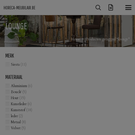
HORECA-MEUBILAIR.BE
LOUNGE
Home
Producten getagged “lounge”
MERK
Siesta
(11)
MATERIAAL
Aluminium
(6)
Bouclé
(5)
Hout
(15)
Kunstleder
(6)
Kunststof
(18)
leder
(2)
Metaal
(8)
Velvet
(5)