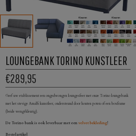
LOUNGEBANK TORINO KUNSTLEER
€289,95
Geef uw etablissement een ongedwongen loungesfeer met onze Torino loungebank
met het stevige Amalfi kunstleer, ondersteund door houten poten of een boxframe
(beide wengékleurig).
De Torino bank is ook leverbaar met een
velvet bekleding
!
Bestelartikel