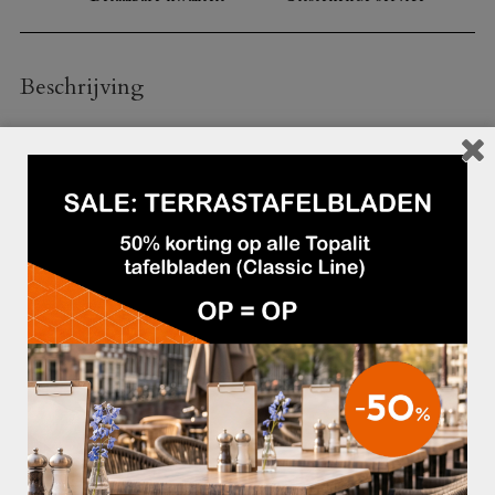
Beschrijving
Frame:
– Poten (wengékleurig beukenhout)
– Box (wengékleurig melamine)
Stoffering:
– Amalfi kunstleder in diverse kleuren
De Torino bank is ook leverbaar met een
velvet bekleding
!
Afmetingen:
– Totale hoogte: 87 cm
– Zithoogte: 50 cm
– Zitdiepte: 50 cm
– Totale diepte: 72 cm