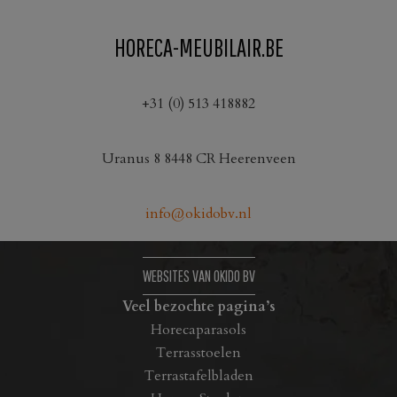
product
product
heeft
heeft
HORECA-MEUBILAIR.BE
meerdere
meerdere
variaties.
variaties.
Deze
Deze
+31 (0) 513 418882
optie
optie
kan
kan
Uranus 8 8448 CR Heerenveen
gekozen
gekozen
worden
worden
op
op
info@okidobv.nl
de
de
productpagina
productpagina
WEBSITES VAN OKIDO BV
Veel bezochte pagina’s
Horecaparasols
Terrasstoelen
Terrastafelbladen