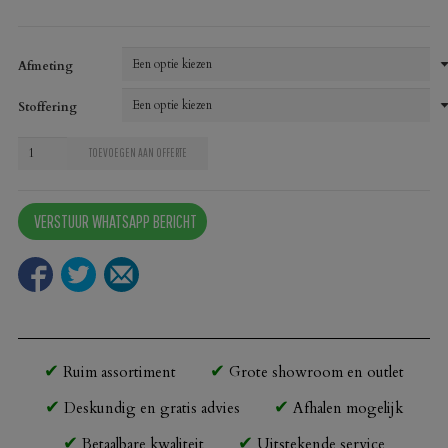
Afmeting
Stoffering
Loungebank
TOEVOEGEN AAN OFFERTE
Torino
kunstleer
VERSTUUR WHATSAPP BERICHT
aantal
Ruim assortiment
Grote showroom en outlet
Deskundig en gratis advies
Afhalen mogelijk
Betaalbare kwaliteit
Uitstekende service