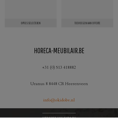
OPTIES SELECTEREN
TOEVOEGEN AAN OFFERTE
Dit
product
heeft
HORECA-MEUBILAIR.BE
meerdere
variaties.
Deze
+31 (0) 513 418882
optie
kan
Uranus 8 8448 CR Heerenveen
gekozen
worden
op
info@okidobv.nl
de
productpagina