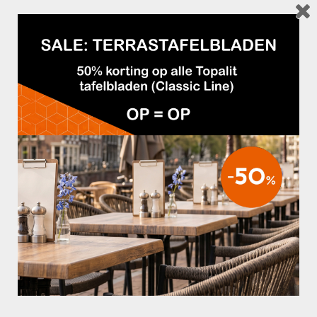
Inclusief luxe beschermhoes. Diverse parasolvoeten verkrijgbaar.
ANDERE SUGGESTIES…
€650,00
€450,00
PARASOL BELLA 400×500 ZWART
PARASOL BELLA 300×400 ZWART