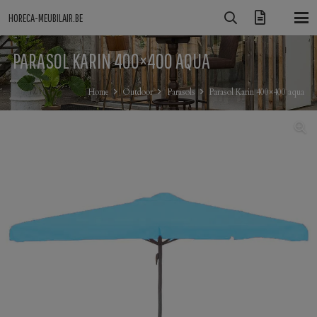
HORECA-MEUBILAIR.BE
PARASOL KARIN 400×400 AQUA
Home
Outdoor
Parasols
Parasol Karin 400×400 aqua