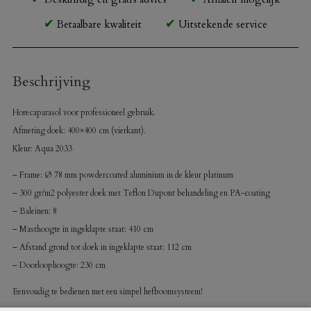
Betaalbare kwaliteit
Uitstekende service
Beschrijving
Horecaparasol voor professioneel gebruik.
Afmeting doek: 400×400 cm (vierkant).
Kleur: Aqua 2033
– Frame: Ø 78 mm powdercoated aluminium in de kleur platinum
– 300 gr/m2 polyester doek met Teflon Dupont behandeling en PA-coating
– Baleinen: 8
– Masthoogte in ingeklapte staat: 410 cm
– Afstand grond tot doek in ingeklapte staat: 112 cm
– Doorloophoogte: 230 cm
Eenvoudig te bedienen met een simpel hefboomsysteem!