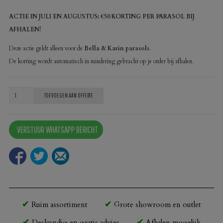
ACTIE IN JULI EN AUGUSTUS: €50 KORTING PER PARASOL BIJ
AFHALEN!
Deze actie geldt alleen voor de
Bella & Karin parasols
.
De korting wordt automatisch in mindering gebracht op je order bij afhalen.
Parasol
TOEVOEGEN AAN OFFERTE
Karin
400x400
VERSTUUR WHATSAPP BERICHT
aqua
aantal
Ruim assortiment
Grote showroom en outlet
Deskundig en gratis advies
Afhalen mogelijk