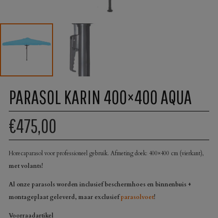
PARASOL KARIN 400×400 AQUA
€475,00
Horecaparasol voor professioneel gebruik. Afmeting doek: 400×400 cm (vierkant),
met volants!
Al onze parasols worden inclusief beschermhoes en binnenbuis +
montageplaat geleverd, maar exclusief
parasolvoet
!
Voorraadartikel