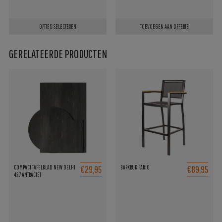
OPTIES SELECTEREN
TOEVOEGEN AAN OFFERTE
Dit
GERELATEERDE PRODUCTEN
product
heeft
meerdere
variaties.
Deze
optie
kan
gekozen
worden
€29,95
€89,95
COMPACT TAFELBLAD NEW DELHI
BARKRUK FABIO
op
427 ANTRACIET
de
productpagina