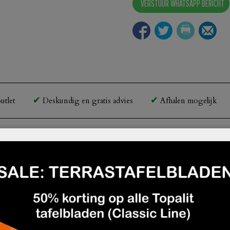
VERSTUUR WHATSAPP BERICHT
aantal
utlet
Deskundig en gratis advies
Afhalen mogelijk
horecatafel met gietijzeren tafelpoot.
alen onderstel geeft deze tafel zijn stoere en industriële
nnenkant extra verstevigd met metaal.