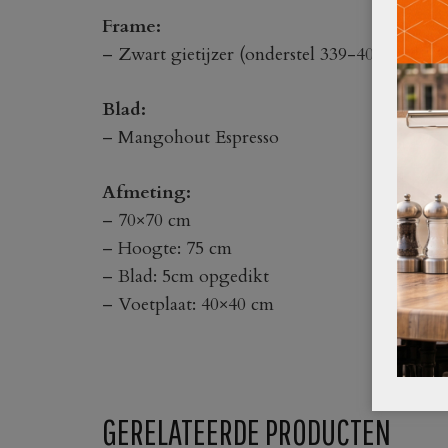
Frame:
– Zwart gietijzer (onderstel 339-40-7)
Blad:
– Mangohout Espresso
Afmeting:
– 70×70 cm
– Hoogte: 75 cm
– Blad: 5cm opgedikt
– Voetplaat: 40×40 cm
GERELATEERDE PRODUCTEN