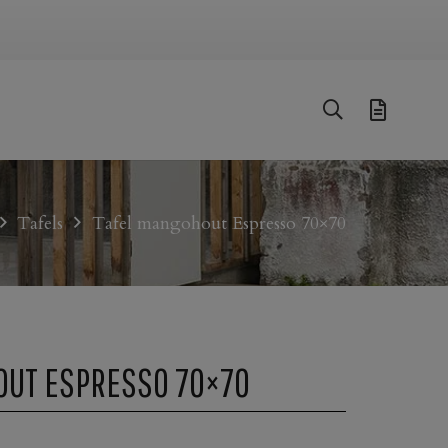
Tafels
Tafel mangohout Espresso 70×70
OUT ESPRESSO 70×70