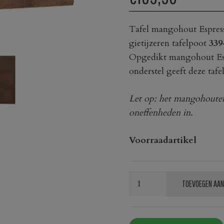
Tafel mangohout Espresso
gietijzeren tafelpoot
339
Opgedikt mangohout Esp
onderstel geeft deze tafel
Let op: het mangohouten t
oneffenheden in.
Voorraadartikel
Tafel
TOEVOEGEN AAN
mangohout
Espresso
70x70