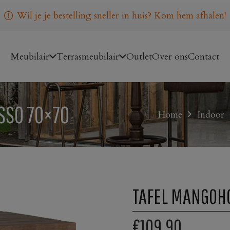
Wil je je bestelling sneller in huis? Kom hem afhalen!
Meubilair
Terrasmeubilair
Outlet
Over ons
Contact
SSO 70×70
Home
Indoor
TAFEL MANGOH
€109,90