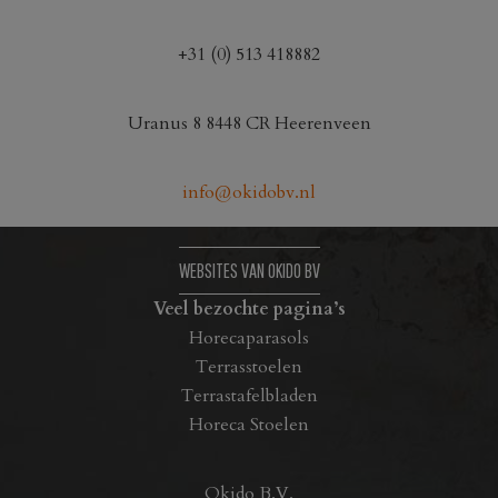
variaties.
variaties.
Deze
Deze
+31 (0) 513 418882
optie
optie
kan
kan
Uranus 8 8448 CR Heerenveen
gekozen
gekozen
worden
worden
op
op
info@okidobv.nl
de
de
productpagina
productpagina
WEBSITES VAN OKIDO BV
Veel bezochte pagina’s
Horecaparasols
Terrasstoelen
Terrastafelbladen
Horeca Stoelen
Okido B.V.