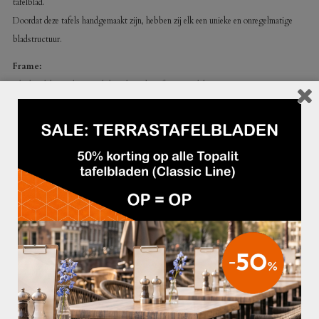
tafelblad.
Doordat deze tafels handgemaakt zijn, hebben zij elk een unieke en onregelmatige
bladstructuur.
Frame:
Blank gelakt staal met zichtbare lasnaden of zwart gelakt
Vintage design met robuuste poten/sturdy legs voorzien van wielen.
Blad:
Doordat deze tafels handgemaakt zijn, hebben zij elk een unieke en onregelmatige
bladstructuur.
Afmeting:
– Lengte: 240 cm
– Breedte: 100 cm
– Hoogte: 75 cm
GERELATEERDE PRODUCTEN