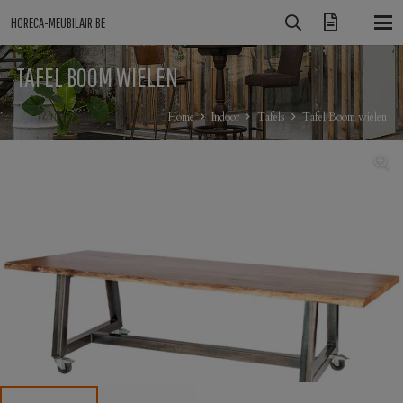
HORECA-MEUBILAIR.BE
TAFEL BOOM WIELEN
Home
Indoor
Tafels
Tafel Boom wielen