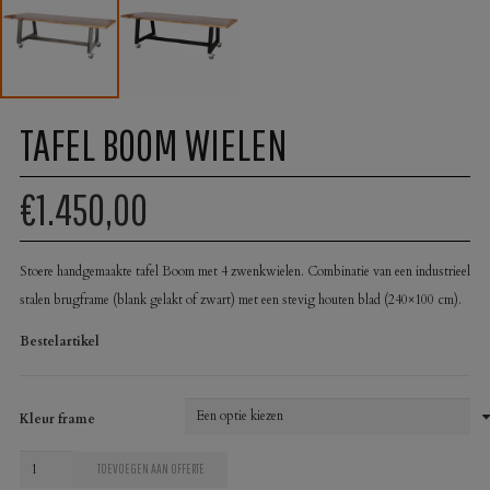
TAFEL BOOM WIELEN
€1.450,00
Stoere handgemaakte tafel Boom met 4 zwenkwielen. Combinatie van een industrieel
stalen brugframe (blank gelakt of zwart) met een stevig houten blad (240×100 cm).
Bestelartikel
Kleur frame
Tafel
TOEVOEGEN AAN OFFERTE