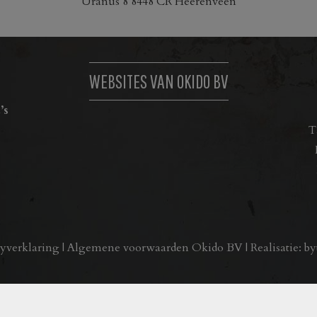
Uranus 8 8448 CR Heerenveen
ctpagina
WEBSITES VAN OKIDO BV
’s
T
cyverklaring
|
Algemene voorwaarden Okido BV
| Realisatie:
by
 – Alle rechten voorbehouden. – Alle vermelde prijzen op onz