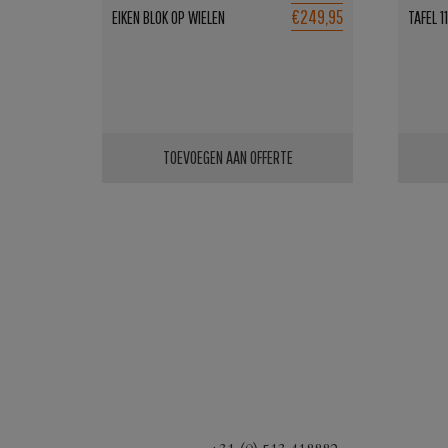
€249,95
EIKEN BLOK OP WIELEN
TAFEL 
TOEVOEGEN AAN OFFERTE
Dit
produ
heeft
meerd
variati
Deze
optie
kan
gekoz
worde