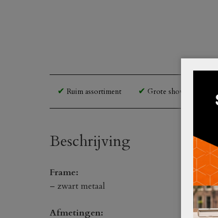
Ruim assortiment
Grote showroom en o
Beschrijving
Frame:
– zwart metaal
Afmetingen: