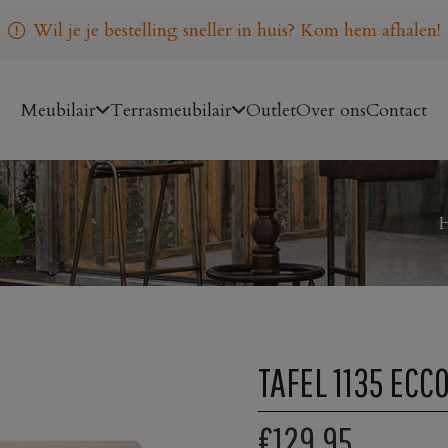
Wil je je bestelling sneller in huis? Kom hem afhalen!
Meubilair
Terrasmeubilair
Outlet
Over ons
Contact
TAFEL 1135 ECC
€129,95