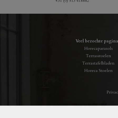
+31 (0) 513 418882
op
de
produ
Veel bezochte pagina
Horecaparasols
Terrasstoelen
Terrastafelbladen
Horeca Stoelen
Priva
Copyright © 2020 Okido BV