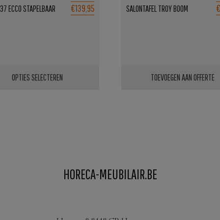
€139,95
€
1137 ECCO STAPELBAAR
SALONTAFEL TROY BOOM
OPTIES SELECTEREN
TOEVOEGEN AAN OFFERTE
ct
ere
es.
HORECA-MEUBILAIR.BE
en
n