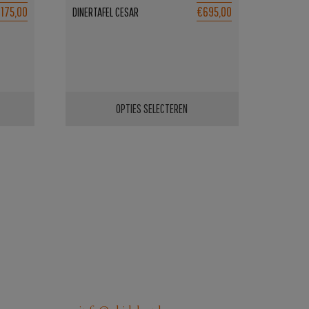
175,00
€695,00
DINERTAFEL CESAR
OPTIES SELECTEREN
Dit
product
heeft
meerdere
variaties.
Deze
optie
kan
gekozen
worden