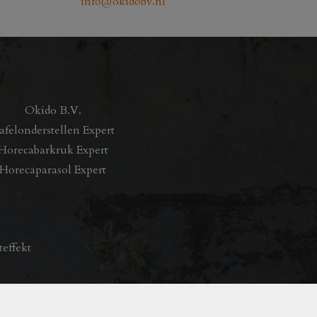
info@okidobv.nl
op
de
productpagina
Okido B.V.
afelonderstellen Expert
Horecabarkruk Expert
Horecaparasol Expert
teffekt
e website zijn excl B.T.W.