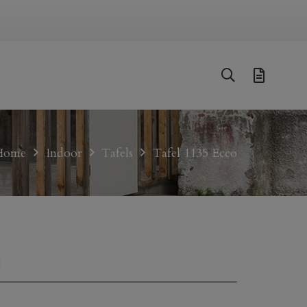
Home
Indoor
Tafels
Tafel 1135 Ecco
O