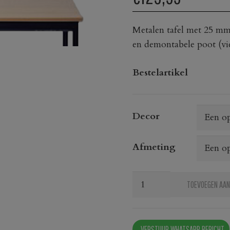
Metalen tafel met 25 mm
en demontabele poot (vi
Bestelartikel
Decor
Afmeting
Tafel
TOEVOEGEN AAN
1135
Ecco
aantal
VERSTUUR WHATSAPP BERICHT