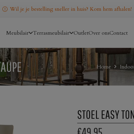
Wil je je bestelling sneller in huis? Kom hem afhalen!
Meubilair
Terrasmeubilair
Outlet
Over ons
Contact
TAUPE
Home
Indoo
STOEL EASY TO
€49,95