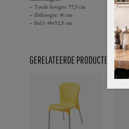
– Totale hoogte: 77,5 cm
– Zithoogte: 46 cm
– BxD: 48×52,5 cm
GERELATEERDE PRODUCTEN