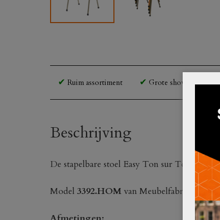
Ruim assortiment
Grote showroom en o
Beschrijving
De stapelbare stoel Easy Ton sur Ton taupe is
Model
3392.HOM
van Meubelfabriek De Val
Afmetingen: