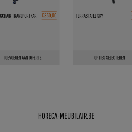
€250,00
GCHAIR TRANSPORTKAR
TERRASTAFEL SKY
TOEVOEGEN AAN OFFERTE
OPTIES SELECTEREN
Dit
product
heeft
meerdere
variaties.
Deze
HORECA-MEUBILAIR.BE
optie
kan