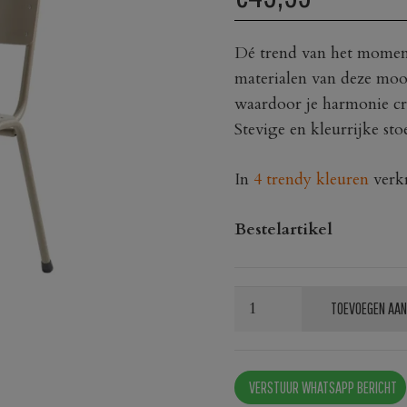
Dé trend van het moment
materialen van deze mooi
waardoor je harmonie creë
Stevige en kleurrijke st
In
4 trendy kleuren
verkr
Bestelartikel
Stoel
TOEVOEGEN AAN
Easy
Ton
sur
VERSTUUR WHATSAPP BERICHT
Ton