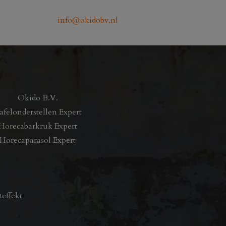
info@okidobv.nl
Okido B.V.
afelonderstellen Expert
Horecabarkruk Expert
Horecaparasol Expert
teffekt