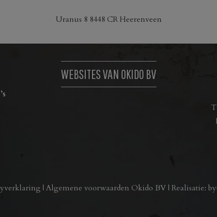
gekozen
worden
Uranus 8 8448 CR Heerenveen
op
de
productpagina
WEBSITES VAN OKIDO BV
’s
T
cyverklaring
|
Algemene voorwaarden Okido BV
| Realisatie:
by