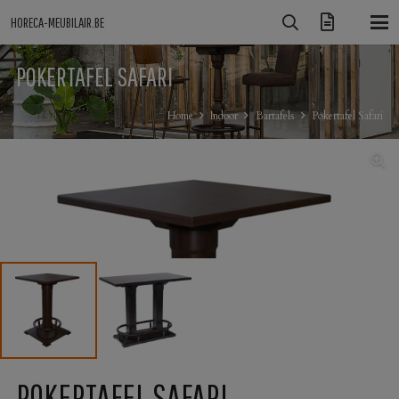
HORECA-MEUBILAIR.BE
POKERTAFEL SAFARI
Home
Indoor
Bartafels
Pokertafel Safari
POKERTAFEL SAFARI