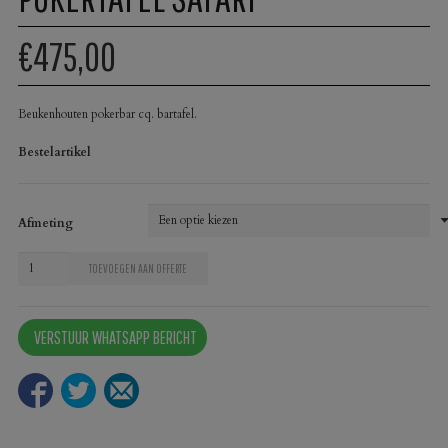
€475,00
Beukenhouten pokerbar cq. bartafel.
Bestelartikel
Afmeting
Pokertafel
TOEVOEGEN AAN OFFERTE
Safari
aantal
VERSTUUR WHATSAPP BERICHT