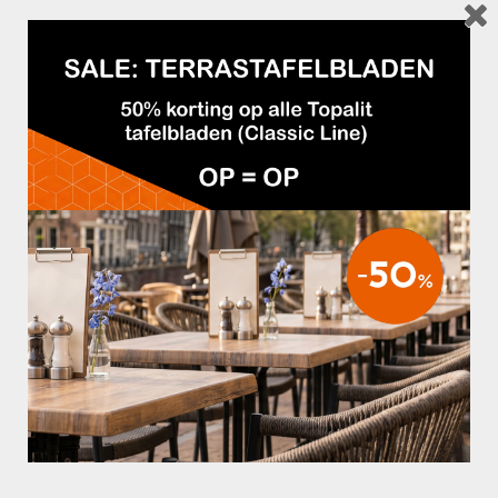
GERELATEERDE PRODUCTEN
€99,95
€99,95
STOEL RICHMOND MICROFIBER
BARKRUK 204PL MET PRINT
LEGERGROEN
TOEVOEGEN AAN OFFERTE
OPTIES SELECTEREN