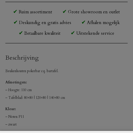
Ruim assortiment
Grote showroom en outlet
Deskundig en gratis advies
Afhalen mogelijk
Betaalbare kwaliteit
Uitstekende service
Beschrijving
Beukenhouten pokerbar cq. bartafel.
Afmetingen:
– Hoogte: 110 cm
– Tafelblad:
80×80 | 120×80 | 140×80 cm
Kleur:
– Noten P11
– zwart