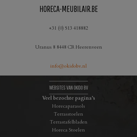
heeft
HORECA-MEUBILAIR.BE
meerdere
variaties.
Deze
+31 (0) 513 418882
optie
kan
Uranus 8 8448 CR Heerenveen
gekozen
worden
op
info@okidobv.nl
de
productpagina
WEBSITES VAN OKIDO BV
Veel bezochte pagina’s
Horecaparasols
Terrasstoelen
Terrastafelbladen
Horeca Stoelen