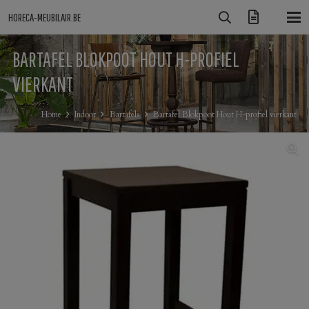
HORECA-MEUBILAIR.BE
BARTAFEL BLOKPOOT HOUT H-PROFIEL
VIERKANT
Home
Indoor
Bartafels
Bartafel Blokpoot Hout H-profiel vierkant