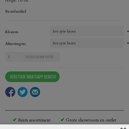
Hoogte: 110 cm
Bestelartikel
Kleuren
Afmetingen:
Bartafel
TOEVOEGEN AAN OFFERTE
Blokpoot
Hout
VERSTUUR WHATSAPP BERICHT
H-
profiel
vierkant
aantal
Ruim assortiment
Grote showroom en outlet