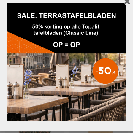
Deskundig en gratis advies
Afhalen mogelijk
Betaalbare kwaliteit
Uitstekende service
Beschrijving
Verkrijgbaar in de beitskleuren:
– Noten P11
– Zwart
Hoogte: 110 cm
GERELATEERDE PRODUCTEN