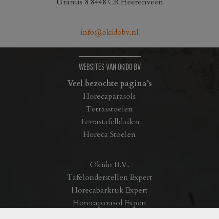
Uranus 8 8448 CR Heerenveen
gekozen
gekozen
worden
worden
op
op
info@okidobv.nl
de
de
productpagina
productpagina
WEBSITES VAN OKIDO BV
Veel bezochte pagina’s
Horecaparasols
Terrasstoelen
Terrastafelbladen
Horeca Stoelen
Okido B.V.
Tafelonderstellen Expert
Horecabarkruk Expert
Horecaparasol Expert