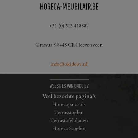
HORECA-MEUBILAIR.BE
+31 (0) 513 418882
Uranus 8 8448 CR Heerenveen
info@okidobv.nl
WEBSITES VAN OKIDO BV
Veel bezochte pagina’s
Horecaparasols
Terrasstoelen
Terrastafelbladen
Horeca Stoelen