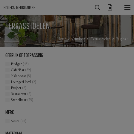
HORECA-MEUBILAIR.BE
TERRASSTOELEN
Home
Outdoor
Terrasstoelen
Pagina 4
GEBRUIK OF TOEPASSING
Budget
(45)
Café/Bar
(39)
Inklapbaar
(5)
Lounge/Hotel
(2)
Project
(2)
Restaurant
(2)
Stapelbaar
(75)
MERK
Siesta
(47)
MATERIAAL