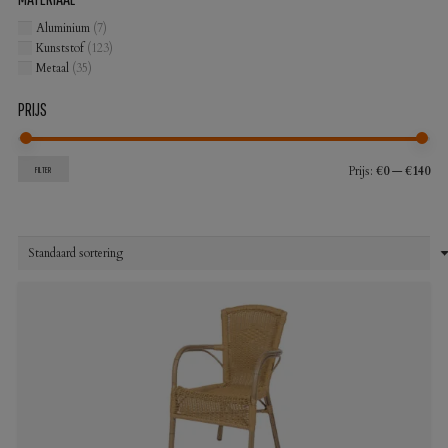
Aluminium
(7)
Kunststof
(123)
Metaal
(35)
PRIJS
Min
Max
Prijs:
€0
—
€140
FILTER
prij
prij