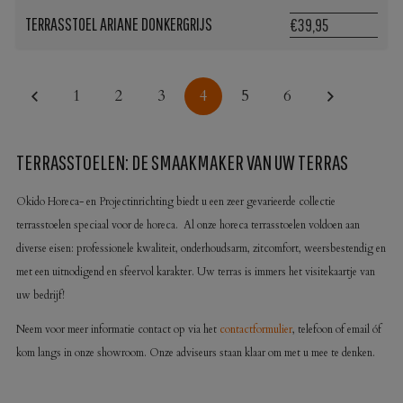
TERRASSTOEL ARIANE DONKERGRIJS
€39,95
1
2
3
4
5
6
TERRASSTOELEN: DE SMAAKMAKER VAN UW TERRAS
Okido Horeca- en Projectinrichting biedt u een zeer gevarieerde collectie
terrasstoelen speciaal voor de horeca. Al onze horeca terrasstoelen voldoen aan
diverse eisen: professionele kwaliteit, onderhoudsarm, zitcomfort, weersbestendig en
met een uitnodigend en sfeervol karakter. Uw terras is immers het visitekaartje van
uw bedrijf!
Neem voor meer informatie contact op via het
contactformulier
, telefoon of email óf
kom langs in onze showroom. Onze adviseurs staan klaar om met u mee te denken.