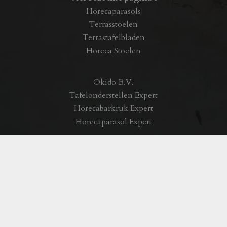
Horecaparasols
Terrasstoelen
Terrastafelbladen
Horeca Stoelen
Okido B.V.
Tafelonderstellen Expert
Horecabarkruk Expert
Horecaparasol Expert
Privacyverklaring
|
Algemene voorwaarden Okido BV
|
Realisatie:
byteffekt
Copyright © 2020 Okido BV – Alle rechten
voorbehouden. – Alle vermelde prijzen op onze website
zijn excl B.T.W.