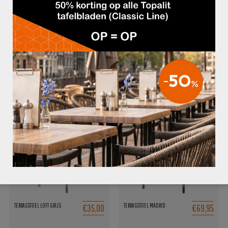
Afmetingen:
Totale hoogte: 82 cm
Zithoogte: 44 cm
BxD: 50×60 cm
GERELATEERDE PRODUCTEN
€35,00
€69,95
TERRASSTOEL LOFT GRIJS
TERRASSTOEL MADRID