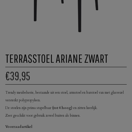
TERRASSTOEL ARIANE ZWART
€39,95
Trendy meubelserie, bestaande uit een stoel, armstoel en barstoel van met glasvezel
versterkt polypropyleen.
De stoelen zijn prima stapelbaar
(tot 4 hoog)
en zitten heerlijk.
Zeer geschikt voor gebruik zowel buiten als binnen.
Voorraadartikel