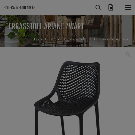
HORECA-MEUBILAIR.BE
TERRASSTOEL ARIANE ZWART
Home
Outdoor
Terrasstoelen
Terrasstoel Ariane zwart