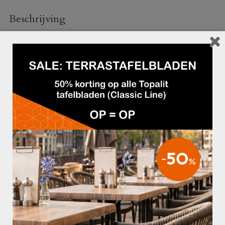
Beschrijving
Frame
:
– Gespoten aluminium (donkerbruin)
Wicker
:
– Hoogwaardige kunststof
Afmetingen:
– Totale hoogte: 89 cm
– Armhoogte: 64 cm
– Zithoogte: 45 cm
– BxD: 57×61 cm
GERELATEERDE PRODUCTEN