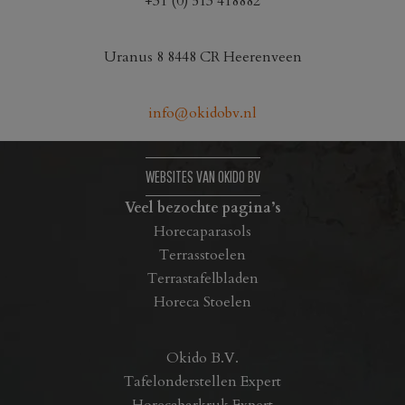
+31 (0) 513 418882
Uranus 8 8448 CR Heerenveen
info@okidobv.nl
WEBSITES VAN OKIDO BV
Veel bezochte pagina’s
Horecaparasols
Terrasstoelen
Terrastafelbladen
Horeca Stoelen
Okido B.V.
Tafelonderstellen Expert