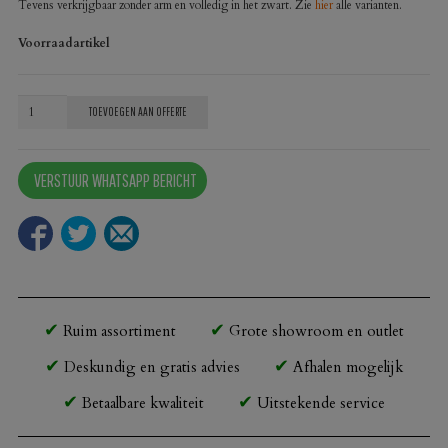
Tevens verkrijgbaar zonder arm en volledig in het zwart. Zie
hier
alle varianten.
Voorraadartikel
Terrasstoel
TOEVOEGEN AAN OFFERTE
Belle
zwart/wit
VERSTUUR WHATSAPP BERICHT
met
arm
aantal
Ruim assortiment
Grote showroom en outlet
Deskundig en gratis advies
Afhalen mogelijk
Betaalbare kwaliteit
Uitstekende service