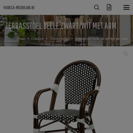
HORECA-MEUBILAIR.BE
TERRASSTOEL BELLE ZWART/WIT MET ARM
Home
Outdoor
Terrasstoelen
Terrasstoel Belle zwart/wit met arm