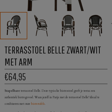
TERRASSTOEL BELLE ZWART/WIT
MET ARM
€64,95
Stapelbare
terrasstoel Belle. Deze typische bistrostoel geeft je terras een
authentiek bistrogevoel. Waan jezelf in Parijs met de terrasstoel Belle! Ideaal te
combineren met onze
bistrotafels
.