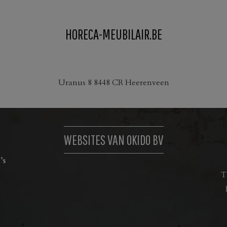
es.
HORECA-MEUBILAIR.BE
en
n
Uranus 8 8448 CR Heerenveen
ctpagina
WEBSITES VAN OKIDO BV
’s
T