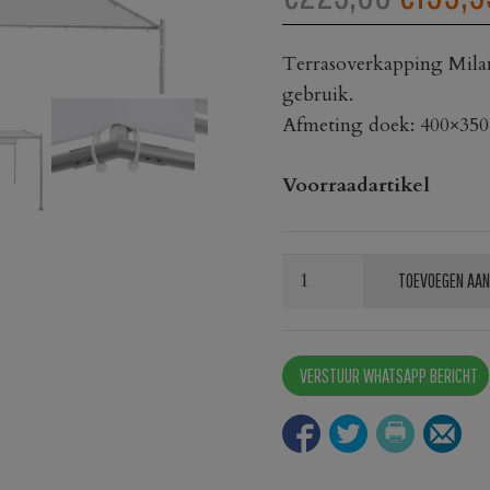
PRIJS
Terrasoverkapping Milan
WAS:
gebruik.
Afmeting doek: 400×35
€225,0
Voorraadartikel
Terrasoverkapping
TOEVOEGEN AAN
Milano
wit
aantal
VERSTUUR WHATSAPP BERICHT