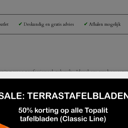
utlet
Deskundig en gratis advies
Afhalen mogelijk
ping voor professioneel gebruik. Ideaal om uw horecazaak
coating