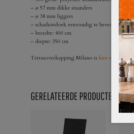
– ø 57 mm dikke staanders
– ø 38 mm liggers
– schaduwdoek eenvoudig te bevestigen aan f
– breedte: 400 cm
– diepte: 350 cm
Terrasoverkapping Milano is
hier
ook verkrij
GERELATEERDE PRODUCTEN