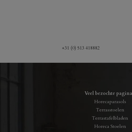
variati
Deze
optie
kan
gekoz
worde
+31 (0) 513 418882
op
de
produ
Veel bezochte pagina
Horecaparasols
Terrasstoelen
Terrastafelbladen
Horeca Stoelen