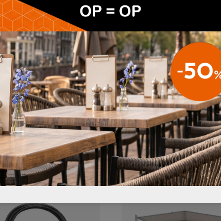
rame met de meegeleverde elastiek met balletjes
gbaar in het zwart