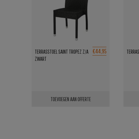
€44,95
TERRASSTOEL SAINT TROPEZ Z/A
TERRAS
ZWART
TOEVOEGEN AAN OFFERTE
Dit
produ
heeft
meerd