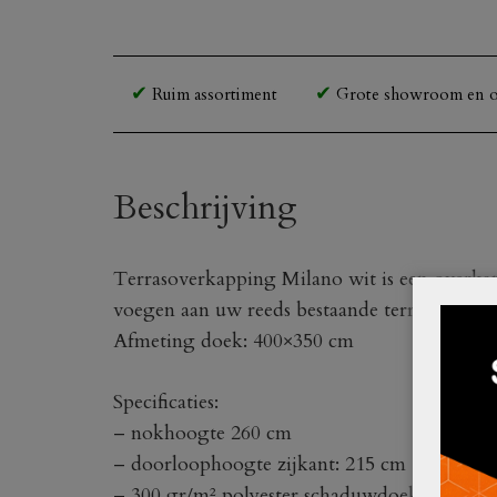
Ruim assortiment
Grote showroom en o
Beschrijving
Terrasoverkapping Milano wit is een overkap
voegen aan uw reeds bestaande terras.
Afmeting doek: 400×350 cm
Specificaties:
– nokhoogte 260 cm
– doorloophoogte zijkant: 215 cm
– 300 gr/m² polyester schaduwdoek met PU 