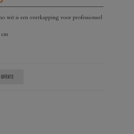
PRIJS
o wit is een overkapping voor professioneel
IS:
0 cm
0.
€199,95.
 OFFERTE