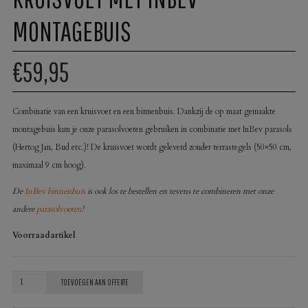
MONTAGEBUIS
€59,95
Combinatie van een kruisvoet en een binnenbuis. Dankzij de op maat gemaakte
montagebuis kun je onze parasolvoeten gebruiken in combinatie met InBev parasols
(Hertog Jan, Bud etc.)! De kruisvoet wordt geleverd zonder terrastegels (50×50 cm,
maximaal 9 cm hoog).
De
InBev binnenbuis
is ook los te bestellen en tevens te combineren met onze
andere
parasolvoeten
!
Voorraadartikel
Kruisvoet
TOEVOEGEN AAN OFFERTE
met