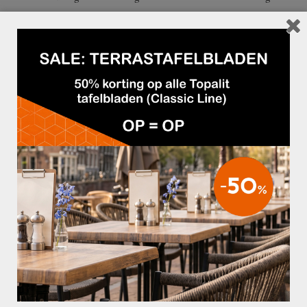
9 cm.
GERELATEERDE PRODUCTEN
€69,95
€47,50
TERRASSTOEL AMALFI ZWART
TERRASSTOEL SAINT TROPEZ MET
ARM BLACK STRING