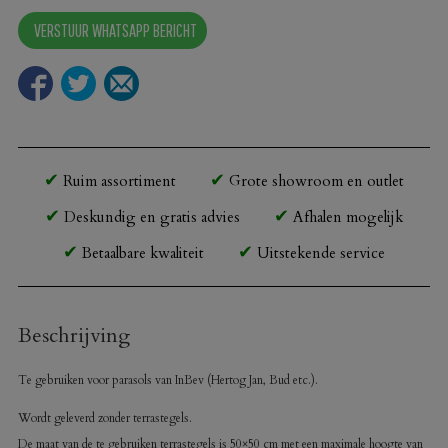
InBev
VERSTUUR WHATSAPP BERICHT
montagebuis
aantal
Ruim assortiment
Grote showroom en outlet
Deskundig en gratis advies
Afhalen mogelijk
Betaalbare kwaliteit
Uitstekende service
Beschrijving
Te gebruiken voor parasols van InBev (Hertog Jan, Bud etc.).
Wordt geleverd zonder terrastegels.
De maat van de te gebruiken terrastegels is 50×50 cm met een maximale hoogte van