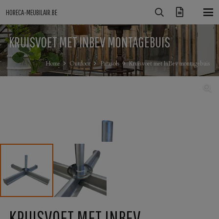
HORECA-MEUBILAIR.BE
KRUISVOET MET INBEV MONTAGEBUIS
Home
Outdoor
Parasols
Kruisvoet met InBev montagebuis
KRUISVOET MET INBEV