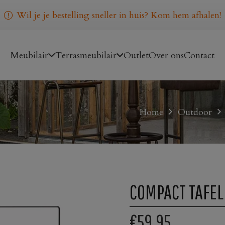
Wil je je bestelling sneller in huis? Kom hem afhalen!
Meubilair
Terrasmeubilair
Outlet
Over ons
Contact
Home
Outdoor
COMPACT TAFEL
€59,95