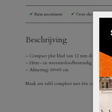
Ruim assortiment
Grote showroom en o
Beschrijving
– Compact plat blad van 12 mm dikte
– Hitte- en weersinvloedbestendig
– Afmeting: 69×69 cm
Maak uw tafel compleet met één van onze
ta