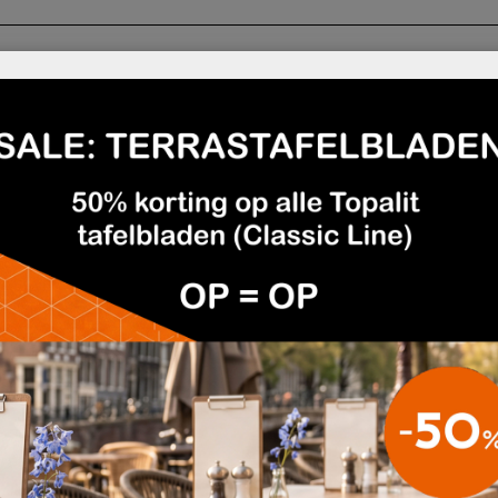
utlet
Deskundig en gratis advies
Afhalen mogelijk
felonderstellen
.