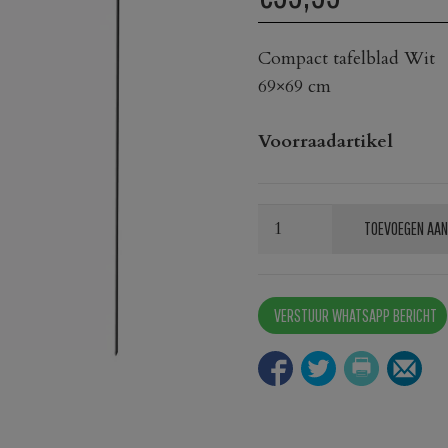
Compact tafelblad Wit
69×69 cm
Voorraadartikel
Compact
TOEVOEGEN AAN
tafelblad
Wit
aantal
VERSTUUR WHATSAPP BERICHT