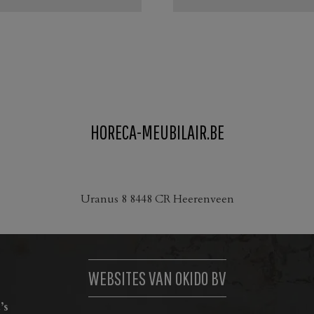
Dit
product
heeft
meerdere
variaties.
Deze
HORECA-MEUBILAIR.BE
optie
kan
gekozen
worden
Uranus 8 8448 CR Heerenveen
op
de
productpagina
WEBSITES VAN OKIDO BV
’s