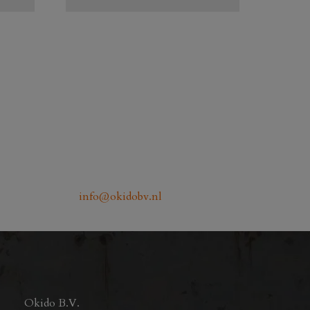
info@okidobv.nl
Okido B.V.