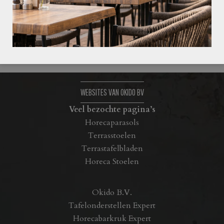
Uranus 8 8448 CR Heerenveen
info@okidobv.nl
WEBSITES VAN OKIDO BV
Veel bezochte pagina’s
Horecaparasols
Terrasstoelen
Terrastafelbladen
Horeca Stoelen
Okido B.V.
Tafelonderstellen Expert
Horecabarkruk Expert