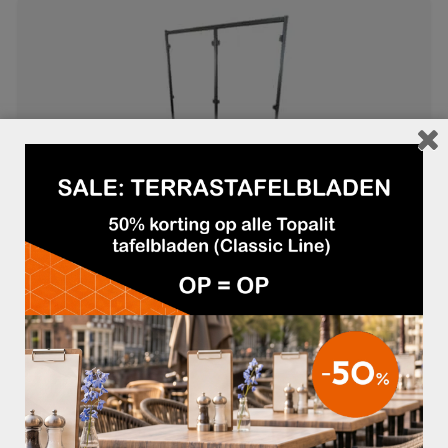
HORECASCHERM
€225,00
HORECA-MEUBILAIR.BE
+31 (0) 513 418882