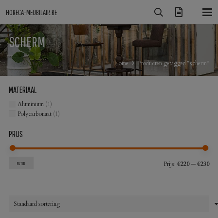
HORECA-MEUBILAIR.BE
SCHERM
Home
Producten getagged “scherm”
MATERIAAL
Aluminium
(1)
Polycarbonaat
(1)
PRIJS
Min
Max
Prijs:
€220
—
€230
FILTER
prij
prij