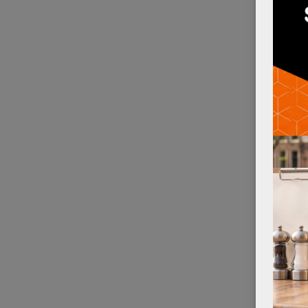
SALONT
SALONT