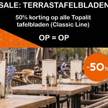
AFEL EIKEN RUSTIEK
SALONTAFEL TROY ROND
€175,00
AFEL TROY
SALONTAFEL TROY BOOM
€149,95