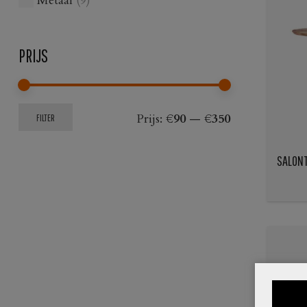
Metaal
(9)
PRIJS
Min.
Max.
Prijs:
€90
—
€350
FILTER
prijs
prijs
SALONT