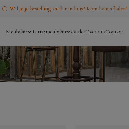
Wil je je bestelling sneller in huis? Kom hem afhalen!
Meubilair
Terrasmeubilair
Outlet
Over ons
Contact