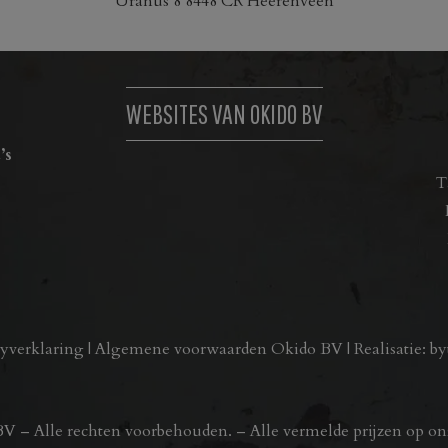
Uranus 8 8448 CR Heerenveen
WEBSITES VAN OKIDO BV
’s
T
cyverklaring
|
Algemene voorwaarden Okido BV
| Realisatie:
by
 – Alle rechten voorbehouden. – Alle vermelde prijzen op onz