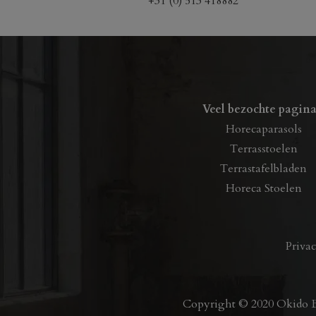
+31 (0) 513 418882
Veel bezochte pagina
Horecaparasols
Terrasstoelen
Terrastafelbladen
Horeca Stoelen
Priva
Copyright © 2020 Okido BV