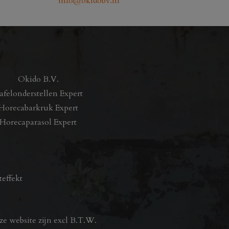
info@okidobv.nl
Okido B.V.
afelonderstellen Expert
Horecabarkruk Expert
Horecaparasol Expert
teffekt
e website zijn excl B.T.W.