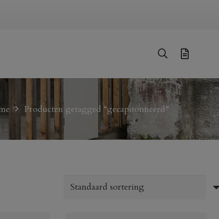
me
Producten getagged “gecapitonneerd”