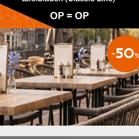
MONTE CARLO
STOEL RYAN
€169,95
GECAPITONNEERD
ÉLINE
POEF NOOR GECAPITONNEERD
€329,95