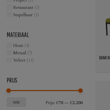
Project
(1)
Restaurant
(1)
Stapelbaar
(1)
MATERIAAL
Hout
(4)
Metaal
(7)
BANK N
Velvet
(11)
PRIJS
Min.
Max.
Prijs:
€70
—
€2.200
FILTER
prijs
prijs