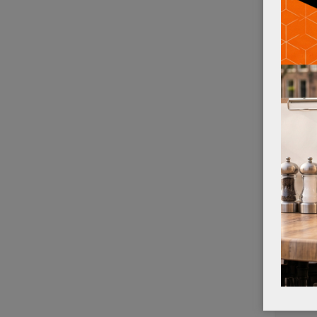
STOEL 
POEF C