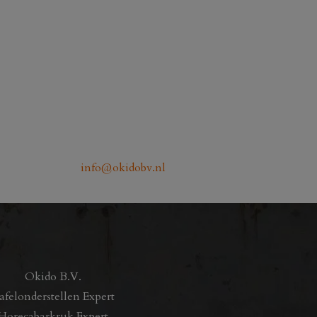
info@okidobv.nl
Okido B.V.
afelonderstellen Expert
Horecabarkruk Expert