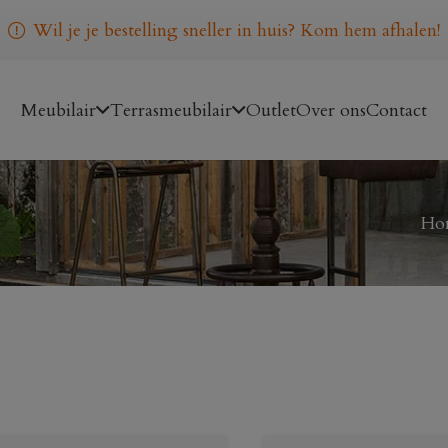
Wil je je bestelling sneller in huis? Kom hem afhalen!
Meubilair
Terrasmeubilair
Outlet
Over ons
Contact
Ho